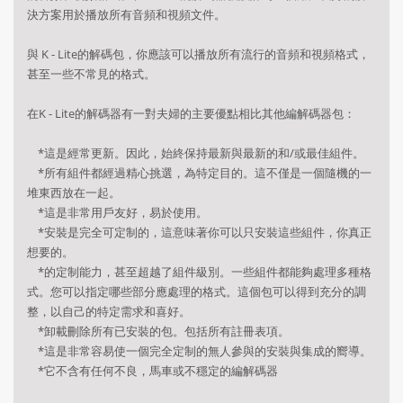
決方案用於播放所有音頻和視頻文件。
與 K - Lite的解碼包，你應該可以播放所有流行的音頻和視頻格式，
甚至一些不常見的格式。
在K - Lite的解碼器有一對夫婦的主要優點相比其他編解碼器包：
*這是經常更新。
因此，始終保持最新與最新的和/或最佳組件。
*所有組件都經過精心挑選，為特定目的。
這不僅是一個隨機的一
堆東西放在一起。
*這是非常用戶友好，易於使用。
*安裝是完全可定制的，這意味著你可以只安裝這些組件，你真正
想要的。
*的定制能力，甚至超越了組件級別。
一些組件都能夠處理多種格
式。
您可以指定哪些部分應處理的格式。
這個包可以得到充分的調
整，以自己的特定需求和喜好。
*卸載刪除所有已安裝的包。
包括所有註冊表項。
*這是非常容易使一個完全定制的無人參與的安裝與集成的嚮導。
*它不含有任何不良，馬車或不穩定的編解碼器