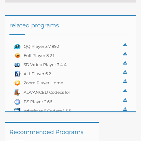
related programs
QQ Player 3.7.892
Full Player 8.2.1
3D Video Player 3.4.4
ALLPlayer 6.2
Zoom Player Home
FREE 12.7.0
ADVANCED Codecs for
Windows 7 and 8 7.4.1
BS.Player 2.66
Windows 8 Codecs 1.5.5
Recommended Programs