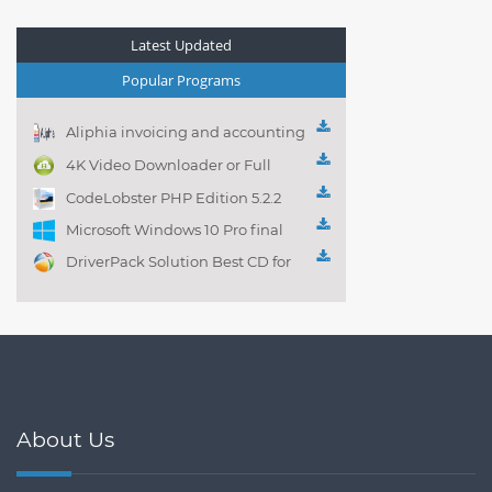
Latest Updated
Popular Programs
Aliphia invoicing and accounting
management 1.0.1
4K Video Downloader or Full
Playlist! 3.4.5.1525
CodeLobster PHP Edition 5.2.2
Microsoft Windows 10 Pro final
DriverPack Solution Best CD for
automatically installing
Computer Drivers 17.7
About Us