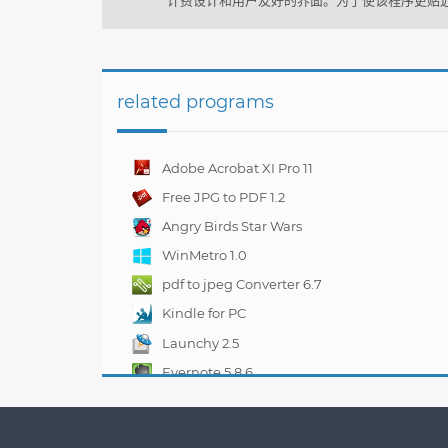
related programs
Adobe Acrobat XI Pro 11
Free JPG to PDF 1.2
Angry Birds Star Wars
WinMetro 1.0
pdf to jpeg Converter 6.7
Kindle for PC
1.10.5.40382
Launchy 2.5
Evernote 5.8.6