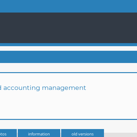
and accounting management
tos
information
old versions