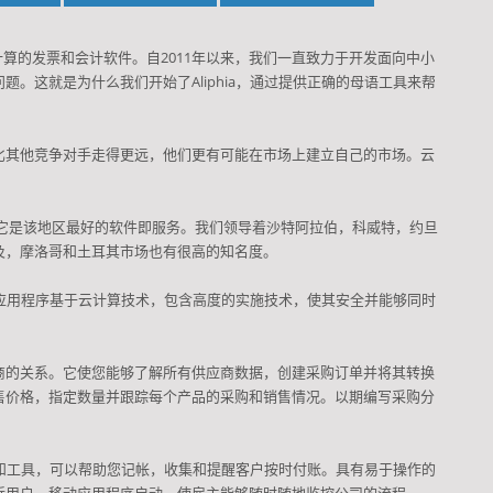
基于云计算的发票和会计软件。
自2011年以来，我们一直致力于开发面向中小
问题。
这就是为什么我们开始了Aliphia，通过提供正确的母语工具来帮
比其他竞争对手走得更远，他们更有可能在市场上建立自己的市场。
云
同，它是该地区最好的软件即服务。
我们领导着沙特阿拉伯，科威特，约旦
及，摩洛哥和土耳其市场也有很高的知名度。
应用程序基于云计算技术，包含高度的实施技术，使其安全并能够同时
商的关系。
它使您能够了解所有供应商数据，创建采购订单并将其转换
售价格，指定数量并跟踪每个产品的采购和销售情况。
以期编写采购分
功能和工具，可以帮助您记帐，收集和提醒客户按时付账。
具有易于操作的
近用户，移动应用程序启动，使雇主能够随时随地监控公司的流程。