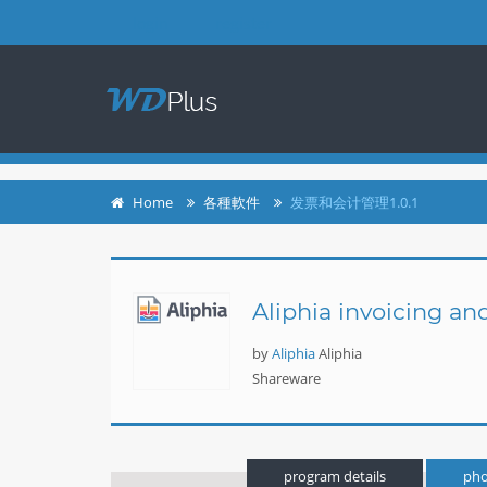
login
register
Home
各種軟件
发票和会计管理1.0.1
Aliphia invoicing 
by
Aliphia
Aliphia
Shareware
program details
pho