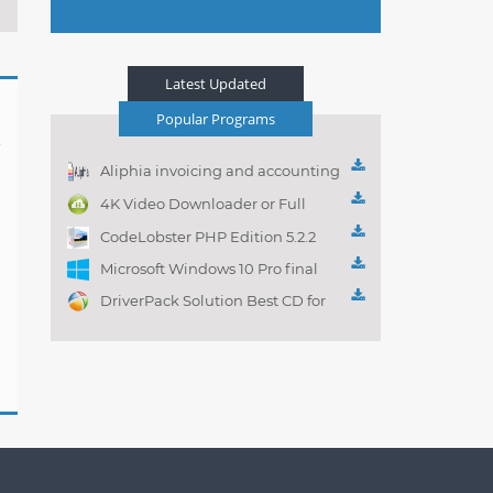
Latest Updated
Popular Programs
Aliphia invoicing and accounting
management 1.0.1
4K Video Downloader or Full
Playlist! 3.4.5.1525
CodeLobster PHP Edition 5.2.2
Microsoft Windows 10 Pro final
DriverPack Solution Best CD for
automatically installing
Computer Drivers 17.7