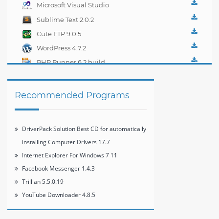
Microsoft Visual Studio
2012 Express
Sublime Text 2.0.2
Cute FTP 9.0.5
WordPress 4.7.2
PHP Runner 6.2 build
16275
Recommended Programs
DriverPack Solution Best CD for automatically
installing Computer Drivers 17.7
Internet Explorer For Windows 7 11
Facebook Messenger 1.4.3
Trillian 5.5.0.19
YouTube Downloader 4.8.5