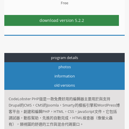
Free
download version
5.2.2
program details
photos
information
old versions
CodeLobster
PHP
版
是一款免費
好用
的編輯器
主要用於
與
支持
Drupal的
CMS
，
CMS
的Joomla
，
Smarty的
模板引擎
和WordPress
博
客平台，
創建和編輯
PHP
，
HTML
，
CSS
，
JavaScript文件
。
它包括
調試器
，
動態幫助
，
先進的
自動完成
，
HTML
檢查器（
像
螢火蟲
有
）
，
類視圖
的
舒適的工作
與
混合
代碼窗口
。