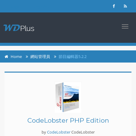
login
register
TOGG
NAVI
Home
網站管理員
節目編輯器5.2.2
CodeLobster PHP Edition
by
CodeLobster
CodeLobster