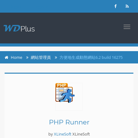
login
register
TOGG
NAVI
Home
網站管理員
方便地生成動態網站6.2 build 16275
PHP Runner
by
XLineSoft
XLineSoft