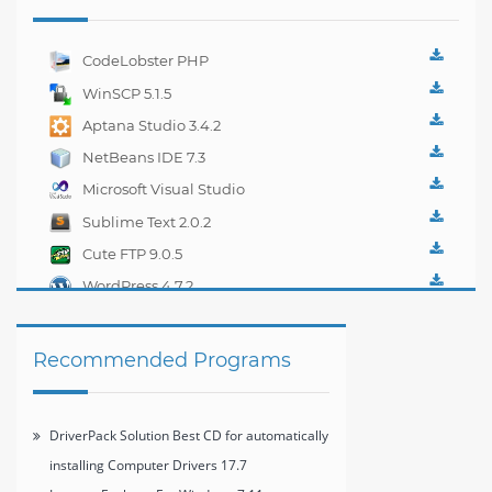
CodeLobster PHP
Edition 5.2.2
WinSCP 5.1.5
Aptana Studio 3.4.2
NetBeans IDE 7.3
Microsoft Visual Studio
2012 Express
Sublime Text 2.0.2
Cute FTP 9.0.5
WordPress 4.7.2
Recommended Programs
DriverPack Solution Best CD for automatically
installing Computer Drivers 17.7