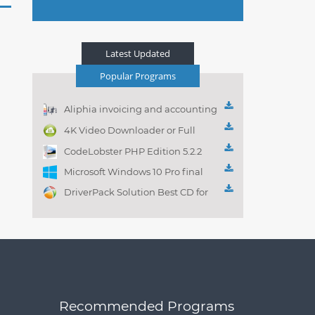
Latest Updated
Popular Programs
Aliphia invoicing and accounting
management 1.0.1
4K Video Downloader or Full
Playlist! 3.4.5.1525
CodeLobster PHP Edition 5.2.2
Microsoft Windows 10 Pro final
DriverPack Solution Best CD for
automatically installing
Computer Drivers 17.7
Recommended Programs