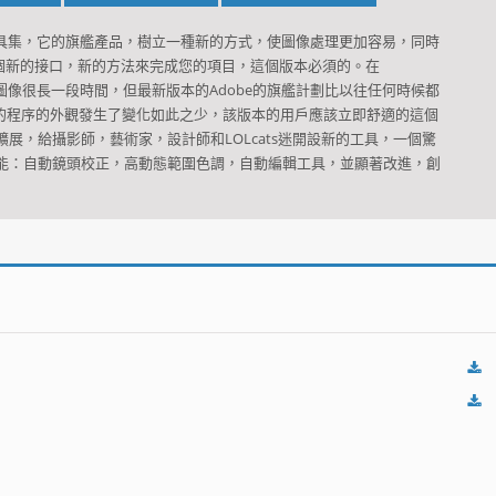
供的工具集，它的旗艦產品，樹立一種新的方式，使圖像處理更加容易，同時
個新的接口，新的方法來完成您的項目，這個版本必須的。在
輯圖像很長一段時間，但最新版本的Adobe的旗艦計劃比以往任何時候都
的程序的外觀發生了變化如此之少，該版本的用戶應該立即舒適的這個
ite 5的擴展，給攝影師，藝術家，設計師和LOLcats迷開設新的工具，一個驚
能：自動鏡頭校正，高動態範圍色調，自動編輯工具，並顯著改進，創