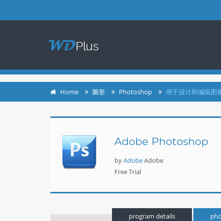
login
register
Home
圖形
Photoshop
用于设计和编辑图像的
Adobe Photoshop
by
Adobe
Adobe
Free Trial
program details
pho