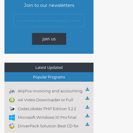
Join to our newsletters
join us
Latest Updated
Popular Programs
Aliphia invoicing and accounting
management 1.0.1
4K Video Downloader or Full
Playlist! 3.4.5.1525
CodeLobster PHP Edition 5.2.2
Microsoft Windows 10 Pro final
DriverPack Solution Best CD for
automatically installing