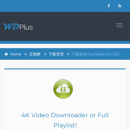
login
register
TOGG
NAVI
Home
互聯網
下载管理
下載來自YouTube3.4.5.1525
4K Video Downloader or Full
Playlist!