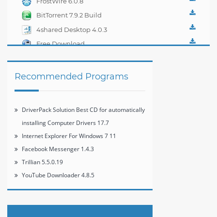
FrostWire 6.0.8
BitTorrent 7.9.2 Build
33263
4shared Desktop 4.0.3
Free Download
Manager 3.9.4 build
1478
Recommended Programs
DriverPack Solution Best CD for automatically
installing Computer Drivers 17.7
Internet Explorer For Windows 7 11
Facebook Messenger 1.4.3
Trillian 5.5.0.19
YouTube Downloader 4.8.5