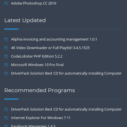
Adobe Photoshop CC 2019
Latest Updated
Aliphia invoicing and accounting management 1.0.1
4K Video Downloader or Full Playlist! 3.4.5.1525
CodeLobster PHP Edition 5.2.2
Microsoft Windows 10 Pro final
DriverPack Solution Best CD for automatically installing Computer
Drivers 17.7
Recommended Programs
DriverPack Solution Best CD for automatically installing Computer
Drivers 17.7
Internet Explorer For Windows 7 11
Facebook Messenger 1.4.3