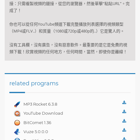
接
：只需
複製視頻
的鏈接
，從
您的瀏覽器
，然後單擊
“粘貼
URL
”
。
完
成了！
你也可以
從任何
YouTube頻道
下載完整
播放列表
選擇
的視頻
類型
（
MP4
或
FLV
..）
和質量（
1080
或720p
或
480p的
..）
它
是驚人的
。
沒有
工具欄
，
沒有廣告
，
沒有
惡意軟件。
最重要的是
它是免費的
視
頻下載
！
欣賞視頻
的任何地方
，
任何時間
，當然
，即使你是
離線
！
related programs
MP3 Rocket 6.3.8
YouTube Download
Manager Pro 7.0.01
BitComet 1.36
Vuze 5.0.0.0