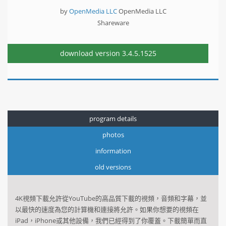
by
OpenMedia LLC
OpenMedia LLC
Shareware
download version
3.4.5.1525
program details
photos
information
old versions
4K
視頻下載
允許
從YouTube
的
高品質
下載
的視頻，音頻
和字幕
，並
以最快的速度
為
您的計算機
和連接
將允許
。
如果你
想要的
視頻
在
iPad，
iPhone
或其他設備
，我們
已經得到了
你覆蓋
。
下載
簡單而直