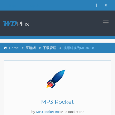
login
register
TOGG
NAVI
Home
互聯網
下载管理
视频转换为MP36.3.8
MP3 Rocket
by
MP3 Rocket Inc
MP3 Rocket Inc