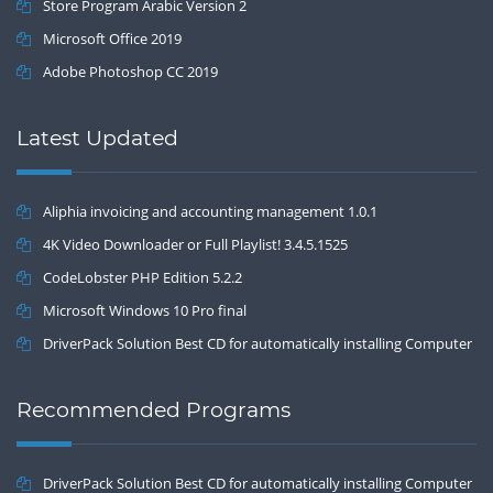
Store Program Arabic Version 2
Microsoft Office 2019
Adobe Photoshop CC 2019
Latest Updated
Aliphia invoicing and accounting management 1.0.1
4K Video Downloader or Full Playlist! 3.4.5.1525
CodeLobster PHP Edition 5.2.2
Microsoft Windows 10 Pro final
DriverPack Solution Best CD for automatically installing Computer
Drivers 17.7
Recommended Programs
DriverPack Solution Best CD for automatically installing Computer