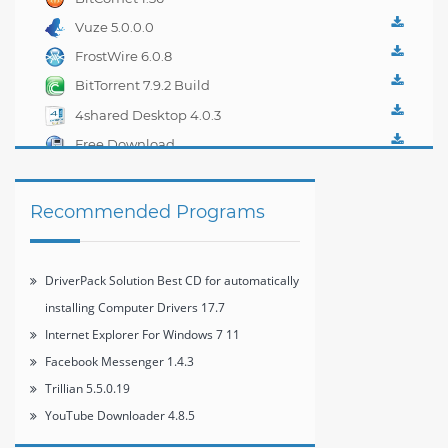
Vuze 5.0.0.0
FrostWire 6.0.8
BitTorrent 7.9.2 Build
33263
4shared Desktop 4.0.3
Free Download
Manager 3.9.4 build
1478
Recommended Programs
DriverPack Solution Best CD for automatically
installing Computer Drivers 17.7
Internet Explorer For Windows 7 11
Facebook Messenger 1.4.3
Trillian 5.5.0.19
YouTube Downloader 4.8.5