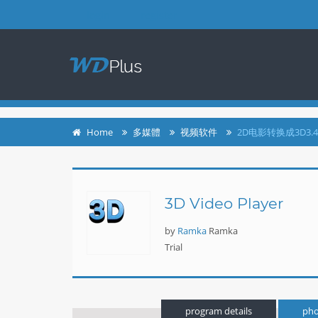
login
register
Home
多媒體
视频软件
2D电影转换成3D3.4
3D Video Player
by
Ramka
Ramka
Trial
program details
pho