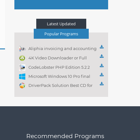
Latest Updated
Popular Programs
Aliphia invoicing and accounting
management 1.0.1
4K Video Downloader or Full
Playlist! 3.4.5.1525
CodeLobster PHP Edition 5.2.2
Microsoft Windows 10 Pro final
DriverPack Solution Best CD for
automatically installing
Computer Drivers 17.7
Recommended Programs