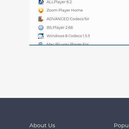
ALLPlayer 6.2
Zoom Player Home
FREE 12.7.0
ADVANCED Codecs for
Windows 7 and 8 7.4.1
BS.Player 2.66
Windows 8 Codecs 1.5.5
Mac Blu-ray Player For
Mac And Windows 2.4.2
About Us
Popu