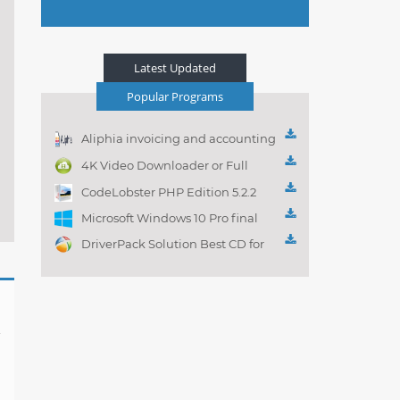
Latest Updated
Popular Programs
Aliphia invoicing and accounting
management 1.0.1
4K Video Downloader or Full
Playlist! 3.4.5.1525
CodeLobster PHP Edition 5.2.2
Microsoft Windows 10 Pro final
DriverPack Solution Best CD for
automatically installing
Computer Drivers 17.7