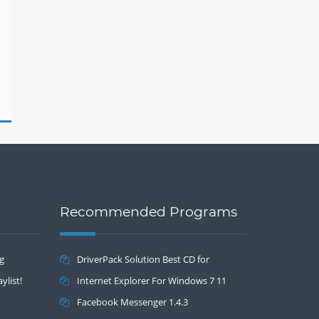
Recommended Programs
ng
DriverPack Solution Best CD for
ylist!
automatically installing Computer Drivers
Internet Explorer For Windows 7 11
17.7
Facebook Messenger 1.4.3