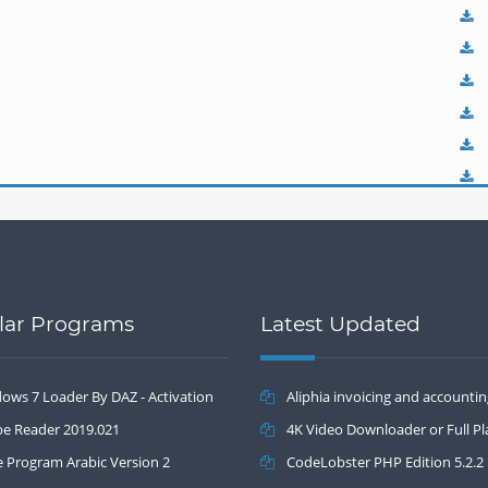
lar Programs
Latest Updated
ows 7 Loader By DAZ - Activation
Aliphia invoicing and accounti
.2
e Reader 2019.021
management 1.0.1
4K Video Downloader or Full Pla
e Program Arabic Version 2
3.4.5.1525
CodeLobster PHP Edition 5.2.2