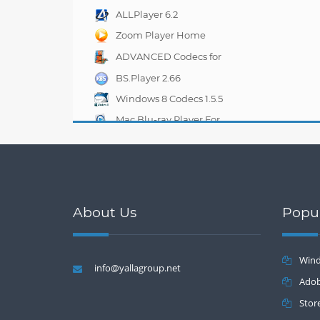
ALLPlayer 6.2
Zoom Player Home
FREE 12.7.0
ADVANCED Codecs for
Windows 7 and 8 7.4.1
BS.Player 2.66
Windows 8 Codecs 1.5.5
Mac Blu-ray Player For
Mac And Windows 2.4.2
About Us
Popu
Wind
info@yallagroup.net
Batch 2.2
Adob
Stor