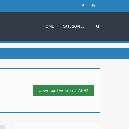
HOME
CATEGORIES
download version
3.7.892