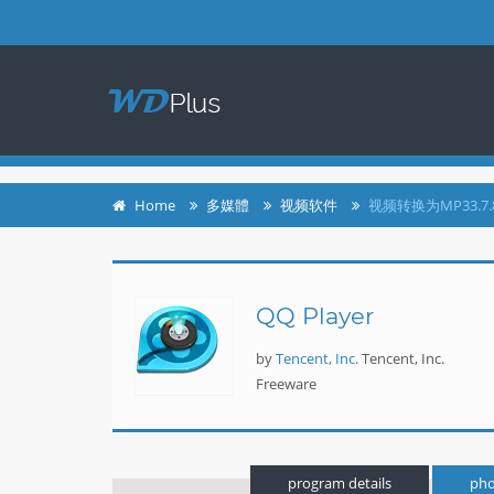
login
register
Home
多媒體
视频软件
视频转换为MP33.7.
QQ Player
by
Tencent, Inc.
Tencent, Inc.
Freeware
program details
pho