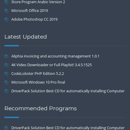
Store Program Arabic Version 2
Microsoft Office 2019
Adobe Photoshop CC 2019
Latest Updated
Aliphia invoicing and accounting management 1.0.1
4K Video Downloader or Full Playlist! 3.4.5.1525
CodeLobster PHP Edition 5.2.2
Microsoft Windows 10 Pro final
DriverPack Solution Best CD for automatically installing Computer
Drivers 17.7
Recommended Programs
DriverPack Solution Best CD for automatically installing Computer