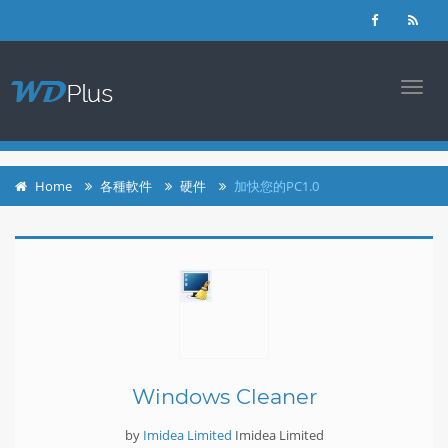
login
register
TOGG
NAVI
Home
各種軟件
硬件
加快您的PC1.0
Windows Cleaner
by
Imidea Limited
Imidea Limited