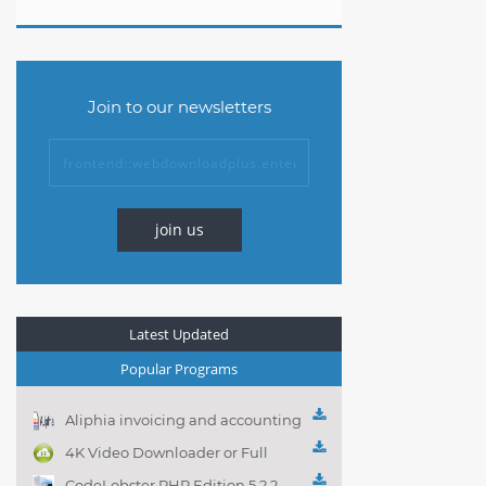
Join to our newsletters
join us
Latest Updated
Popular Programs
Aliphia invoicing and accounting
management 1.0.1
4K Video Downloader or Full
Playlist! 3.4.5.1525
CodeLobster PHP Edition 5.2.2