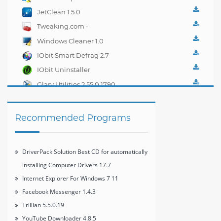
automatically installing
JetClean 1.5.0
Computer Drivers 17.7
Tweaking.com -
Windows Repair 2.0.1
Windows Cleaner 1.0
IObit Smart Defrag 2.7
IObit Uninstaller
2.4.6.325
Glary Utilities 2.55.0.1790
Recommended Programs
DriverPack Solution Best CD for automatically
installing Computer Drivers 17.7
Internet Explorer For Windows 7 11
Facebook Messenger 1.4.3
Trillian 5.5.0.19
YouTube Downloader 4.8.5