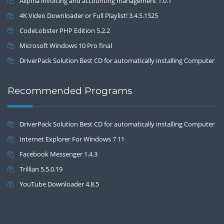
Aliphia invoicing and accounting management 1.0.1
4K Video Downloader or Full Playlist! 3.4.5.1525
CodeLobster PHP Edition 5.2.2
Microsoft Windows 10 Pro final
DriverPack Solution Best CD for automatically installing Computer
Drivers 17.7
Recommended Programs
DriverPack Solution Best CD for automatically installing Computer
Drivers 17.7
Internet Explorer For Windows 7 11
Facebook Messenger 1.4.3
Trillian 5.5.0.19
YouTube Downloader 4.8.5