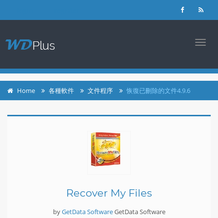
login
register
TOGG
NAVI
Home
各種軟件
文件程序
恢復已刪除的文件4.9.6
Recover My Files
by
GetData Software
GetData Software