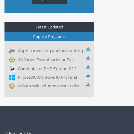
Latest Updated
Popular Programs
Aliphia invoicing and accounting
management 1.0.1
4K Video Downloader or Full
Playlist! 3.4.5.1525
CodeLobster PHP Edition 5.2.2
Microsoft Windows 10 Pro final
DriverPack Solution Best CD for
automatically installing
Computer Drivers 17.7