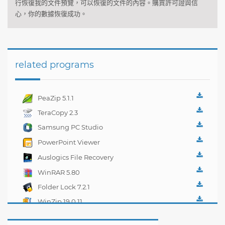
行
恢復我的文件
預覽
，可以
恢復的文件
的
內容
。
購買
許可證
與
信
心
，
你
的數據恢復
成功
。
related programs
PeaZip 5.1.1
TeraCopy 2.3
Samsung PC Studio
7.2.24.9
PowerPoint Viewer
14.0.4
Auslogics File Recovery
3.4
WinRAR 5.80
Folder Lock 7.2.1
WinZip 19.0.11