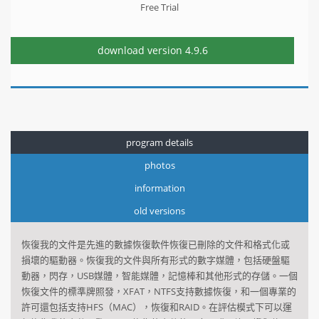
Free Trial
download version
4.9.6
program details
photos
information
old versions
恢復我的文件
是
先進
的
數據恢復軟件
恢復已刪除
的
文件和
格式化
或
損壞的
驅動
器
​​。
恢復
我的文件
與
所有
形式
的數字媒體
，
包括
硬盤驅
動器
，
閃存
，
USB媒體
，智能媒體
，
記憶棒
和
其他形式
的
存儲
。
一個
恢復文件
的
標準
牌照
發
，
XFAT
，
NTFS
支持數據
恢復
，
和
一個專業的
許可還包括
支持
HFS
（MAC），
恢復
和RAID
。
在評估模式下
可以運