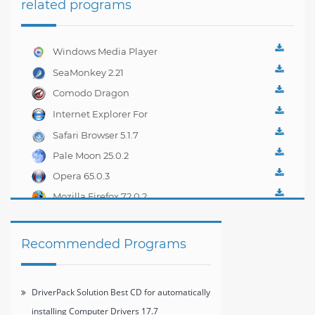
related programs
Windows Media Player
Firefox Plugin 1.0.0.8
SeaMonkey 2.21
Comodo Dragon
Internet Browser 30.0
Internet Explorer For
Windows 7 11
Safari Browser 5.1.7
Pale Moon 25.0.2
Opera 65.0.3
Mozilla Firefox 72.0.2
Recommended Programs
DriverPack Solution Best CD for automatically
installing Computer Drivers 17.7