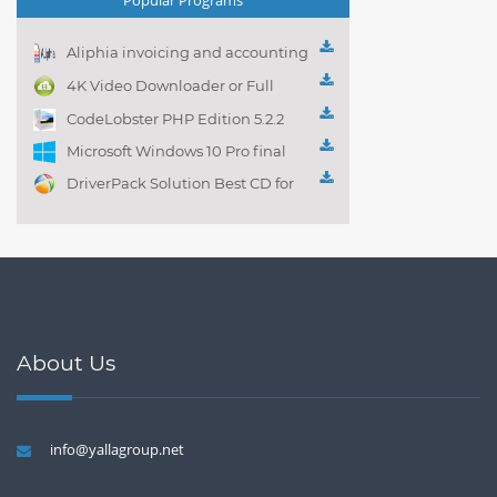
Aliphia invoicing and accounting
management 1.0.1
4K Video Downloader or Full
Playlist! 3.4.5.1525
CodeLobster PHP Edition 5.2.2
Microsoft Windows 10 Pro final
DriverPack Solution Best CD for
automatically installing
Computer Drivers 17.7
About Us
info@yallagroup.net