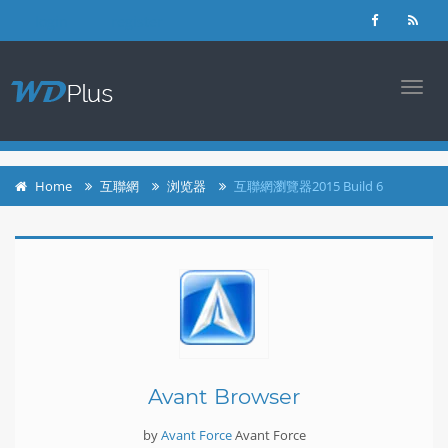
login
register
TOGG
NAVI
Home
互聯網
浏览器
互聯網瀏覽器2015 Build 6
Avant Browser
by
Avant Force
Avant Force