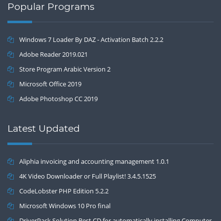
Popular Programs
Windows 7 Loader By DAZ - Activation Batch 2.2.2
Adobe Reader 2019.021
Store Program Arabic Version 2
Microsoft Office 2019
Adobe Photoshop CC 2019
Latest Updated
Aliphia invoicing and accounting management 1.0.1
4K Video Downloader or Full Playlist! 3.4.5.1525
CodeLobster PHP Edition 5.2.2
Microsoft Windows 10 Pro final
DriverPack Solution Best CD for automatically installing Computer