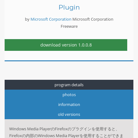
Plugin
by
Microsoft Corporation
Microsoft Corporation
Freeware
download version
1.0.0.8
program details
photos
information
old versions
Windows Media PlayerのFirefoxのプラグインを使用すると、
Firefoxの内部のWindows Media Playerを使用することができま