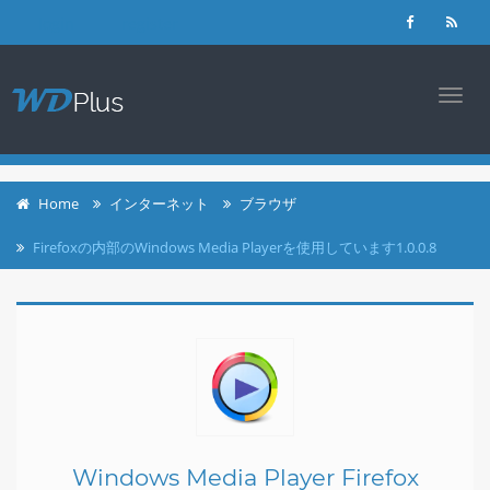
login
register
TOGG
NAVI
Home
インターネット
ブラウザ
Firefoxの内部のWindows Media Playerを使用しています1.0.0.8
Windows Media Player Firefox