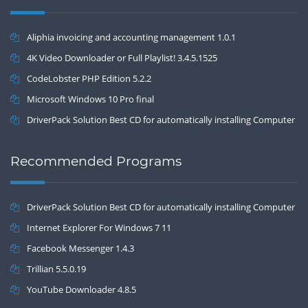
Aliphia invoicing and accounting management 1.0.1
4K Video Downloader or Full Playlist! 3.4.5.1525
CodeLobster PHP Edition 5.2.2
Microsoft Windows 10 Pro final
DriverPack Solution Best CD for automatically installing Computer
Drivers 17.7
Recommended Programs
DriverPack Solution Best CD for automatically installing Computer
Drivers 17.7
Internet Explorer For Windows 7 11
Facebook Messenger 1.4.3
Trillian 5.5.0.19
YouTube Downloader 4.8.5