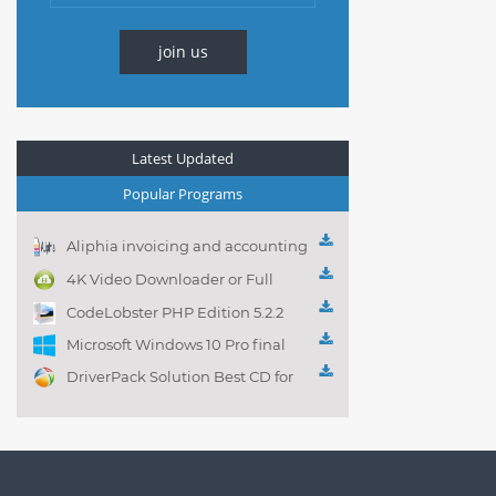
join us
Latest Updated
Popular Programs
Aliphia invoicing and accounting
management 1.0.1
4K Video Downloader or Full
Playlist! 3.4.5.1525
CodeLobster PHP Edition 5.2.2
Microsoft Windows 10 Pro final
DriverPack Solution Best CD for
automatically installing
Computer Drivers 17.7