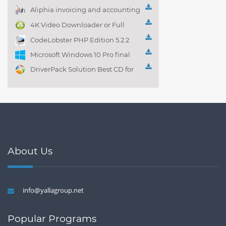
Aliphia invoicing and accounting
management 1.0.1
4K Video Downloader or Full
Playlist! 3.4.5.1525
CodeLobster PHP Edition 5.2.2
Microsoft Windows 10 Pro final
DriverPack Solution Best CD for
automatically installing
Computer Drivers 17.7
About Us
info@yallagroup.net
Popular Programs