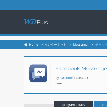
login
register
Home
インターネット
Messenger
チャット1
Facebook Messenge
by
FaceBook
FaceBook
Free
program details
pho