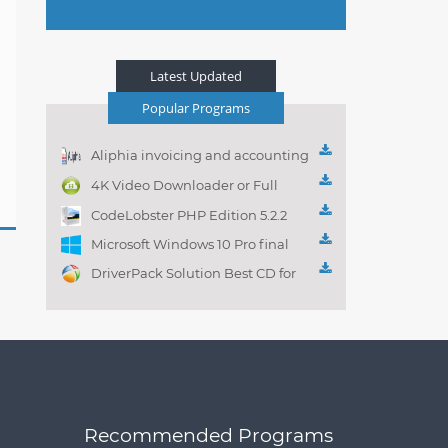
Latest Updated
Popular Programs
Aliphia invoicing and accounting
management 1.0.1
4K Video Downloader or Full
Playlist! 3.4.5.1525
CodeLobster PHP Edition 5.2.2
Microsoft Windows 10 Pro final
DriverPack Solution Best CD for
automatically installing
Computer Drivers 17.7
Recommended Programs