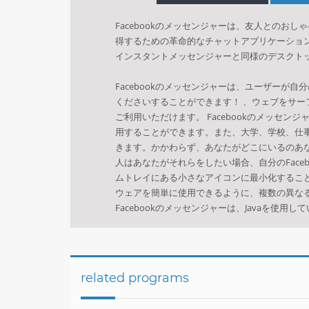
Facebookの
メッセンジャー
は、友人
とのおしゃ
得するための
革命的な
チャットアプリケーショ
インスタント
メッセンジャー
と同様の
デスクト
Facebookの
メッセンジャー
は、ユーザーが
自分
ください
することができます！
、
ウェブをサー
ご利用いただけます。
Facebookの
メッセンジ
用することができます。
また、
大学、学校
、仕
きます。
かかわらず、
あなたがどこにいる
の
あ
人はあなたが
それら
をしたい場合
、自分のFaceb
ムトレイにある
小さな
アイコン
に最小化するこ
ウェアを簡単に
使用できるように、
複数の異な
Facebookの
メッセンジャー
は、Java
を使用して
related programs