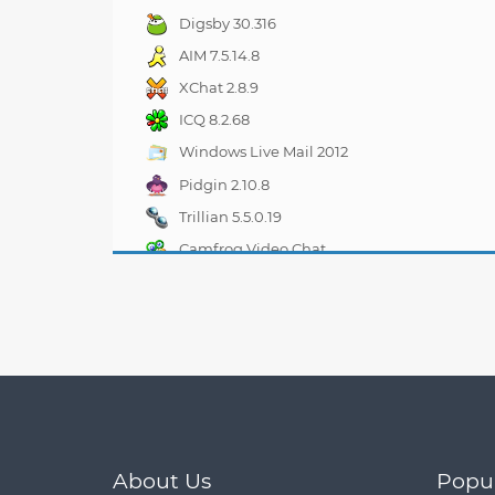
Digsby 30.316
AIM 7.5.14.8
XChat 2.8.9
ICQ 8.2.68
Windows Live Mail 2012
16.4.3508
Pidgin 2.10.8
Trillian 5.5.0.19
Camfrog Video Chat
6.7.3
About Us
Popu