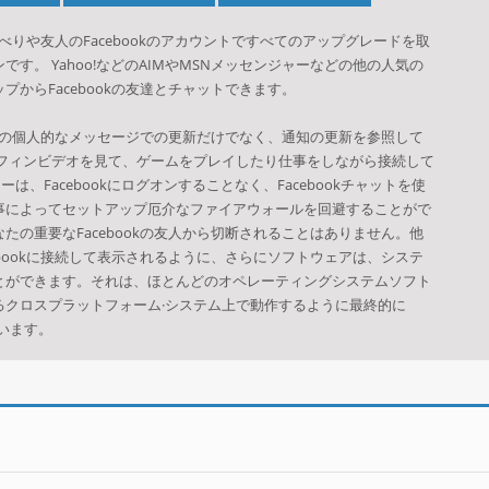
べり
や
友人の
Facebookのアカウント
で
すべてのアップグレード
を取
ンです。
Yahoo!など
のAIM
やMSN
メッセンジャー
などの他の
人気の
ップから
Facebookの友達
とチャットできます。
の
個人的なメッセージ
での更新
だけでなく、
通知の更新を
参照して
フィン
ビデオを見て、
ゲームをプレイし
たり
仕事をしながら
接続して
ャー
は、Facebook
にログオンする
ことなく、
Facebookチャット
を使
事
によってセットアップ
厄介な
ファイアウォール
を回避することがで
なたの
重要な
Facebookの友人
から切断
されることはありません
。
他
ook
に接続して
表示される
ように、
さらに
ソフトウェアは
、システ
とができます
。
それは
、ほとんどのオペレーティングシステム
ソフト
る
クロスプラットフォーム
·システム上で
動作するように
最終的に
います。