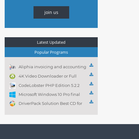
join us
Latest Updated
Popular Programs
Aliphia invoicing and accounting
management 1.0.1
4K Video Downloader or Full
Playlist! 3.4.5.1525
CodeLobster PHP Edition 5.2.2
Microsoft Windows 10 Pro final
DriverPack Solution Best CD for
automatically installing
Computer Drivers 17.7