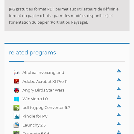
JPG gratuit au format PDF permet aux utilisateurs de définir le
format du papier (choisir parmi les modèles disponibles) et
l'orientation du papier (Portrait ou Paysage).
related programs
Aliphia invoicing and
accounting
Adobe Acrobat XI Pro 11
management 1.0.1
Angry Birds Star Wars
WinMetro 1.0
pdf to jpeg Converter 6.7
Kindle for PC
1.10.5.40382
Launchy 2.5
Evernote 5.8.6