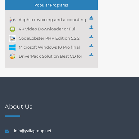
Popular Programs
Aliphia invoicing and accounting
management 1.0.1
4K Video Downloader or Full
Playlist! 3.4.5.1525
CodeLobster PHP Edition 5.2.2
Microsoft Windows 10 Pro final
DriverPack Solution Best CD for
automatically installing
Computer Drivers 17.7
About Us
info@yallagroup.net