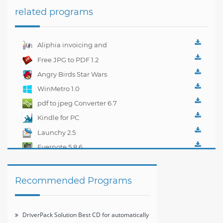
related programs
Aliphia invoicing and
accounting
Free JPG to PDF 1.2
management 1.0.1
Angry Birds Star Wars
WinMetro 1.0
pdf to jpeg Converter 6.7
Kindle for PC
1.10.5.40382
Launchy 2.5
Evernote 5.8.6
Recommended Programs
DriverPack Solution Best CD for automatically