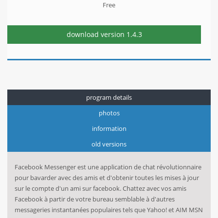
Free
download version
1.4.3
program details
photos
information
old versions
Facebook
Messenger est
une application de chat
révolutionnaire
pour
bavarder avec des amis
et d'obtenir
toutes les
mises à jour
sur le compte
d'un ami
sur facebook.
Chattez avec vos amis
Facebook
à partir de votre
bureau semblable à
d'autres
messageries instantanées
populaires
tels que
Yahoo! et
AIM
MSN