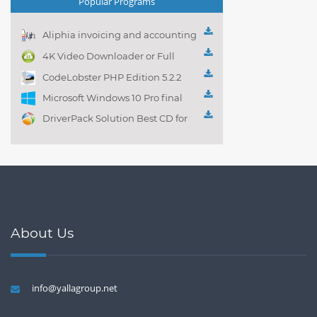
Popular Programs
Aliphia invoicing and accounting
management 1.0.1
4K Video Downloader or Full
Playlist! 3.4.5.1525
CodeLobster PHP Edition 5.2.2
Microsoft Windows 10 Pro final
DriverPack Solution Best CD for
automatically installing
Computer Drivers 17.7
About Us
info@yallagroup.net