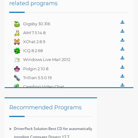
related programs
Digsby 30.316
AIM 7.5.14.8
XChat 2.8.9
ICQ 8.2.68
Windows Live Mail 2012
16.4.3508
Pidgin 2.10.8
Trillian 5.5.0.19
Camfrog Video Chat
6.7.3
Recommended Programs
DriverPack Solution Best CD for automatically
installing Computer Drivers 17.7