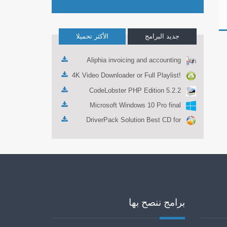
جديد البرامج
الأكثر تحميلا
Aliphia invoicing and accounting
management 1.0.1
4K Video Downloader or Full Playlist!
3.4.5.1525
CodeLobster PHP Edition 5.2.2
Microsoft Windows 10 Pro final
DriverPack Solution Best CD for
automatically installing Computer
Drivers 17.7
برامج ننصح بها