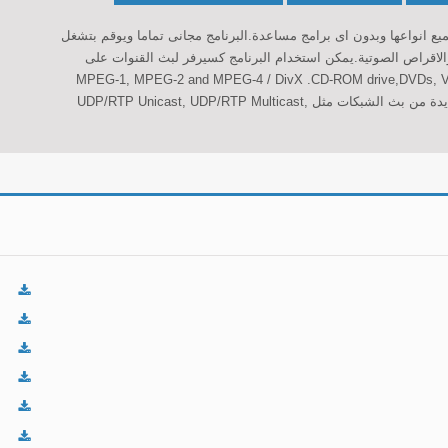
ع انواعها وبدون اى برامج مساعدة.البرنامج مجانى تماما ويوقم بتشغل
الاقراص الصوتية.يمكن استخدام البرنامج كسيرفر لبث القنوات على
 تشغيل ملفات عديدة منها MPEG-1, MPEG-2 and MPEG-4 / DivX .CD-ROM drive,DVDs, VCDs, and
Audio CDsالبرنامج قادر ايضا على استقبال انواع عديدة من بث الشبكات مثل UDP/RTP Unicast, UDP/RTP Multicast,