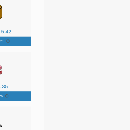
 5.42
٣١ مايو ٢٠١٣
4.35
٢٥ مايو ١٣