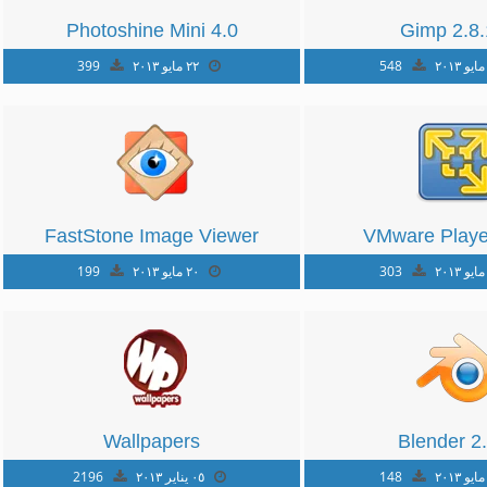
Photoshine Mini 4.0
Gimp 2.8
548
٢٢ مايو ٢٠١٣
399
FastStone Image Viewer
VMware Player
5.2
303
٢٠ مايو ٢٠١٣
199
Wallpapers
Blender 2
148
٠٥ يناير ٢٠١٣
2196