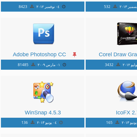
Master Collection CS6
12.3.2
532
٠٤ نوفمبر ٢٠١٢
8423
Adobe Photoshop CC
Corel Draw Gra
2019
Suite X6
3432
٠١ مارس ٢٠٠٩
81485
WinSnap 4.5.3
IcoFX 2.
165
٠٤ يونيو ٢٠١٣
136