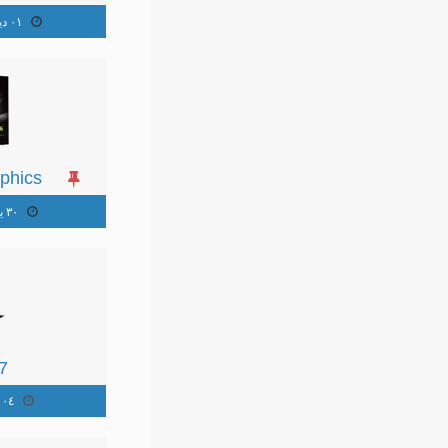
٠١ ديسمبر ٢٠١٣
phics
٣٠ يوليو ٢٠١٢
7
٠٤ يونيو ٢٠١٣