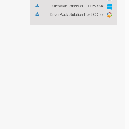
Microsoft Windows 10 Pro final
DriverPack Solution Best CD for
automatically installing Computer
Drivers 17.7