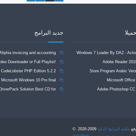
حميلا
جديد البرامج
Aliphia invoicing and accounting
Windows 7 Loader By DAZ - Activ
deo Downloader or Full Playlist!
management 1.0.1
Adobe Reader 201
Ba
CodeLobster PHP Edition 5.2.2
3.4.5.1525
Store Program Arabic Vers
Microsoft Windows 10 Pro final
Microsoft Office
DriverPack Solution Best CD for
Adobe Photoshop CC
matically installing Computer Drivers
17.7
قع
مكتبة البرامج الذكية
2009-2026 .©
برمجة
و
تصميم
YallaWeb