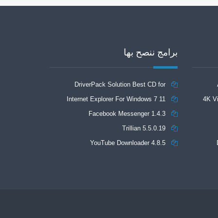
برامج ننصح بها
DriverPack Solution Best CD for
automatically installing Computer Drivers
Internet Explorer For Windows 7 11
4K Vi
Facebook Messenger 1.4.3
17.7
Trillian 5.5.0.19
YouTube Downloader 4.8.5
auto