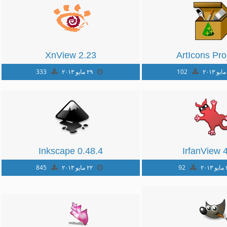
XnView 2.23
ArtIcons Pro
102
٢٩ مايو ٢٠١٣
333
Inkscape 0.48.4
IrfanView 
٢٠
92
٢٢ مايو ٢٠١٣
845