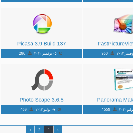
Picasa 3.9 Build 137
FastPictureVie
Build 34
960
٠٥ نوفمبر ٢٠١٢
286
Photo Scape 3.6.5
Panorama Mak
1558
٠٩ يوليو ٢٠١٢
469
›
2
1
‹