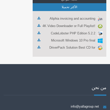
الأكثر تحميلا
Aliphia invoicing and accounting
management 1.0.1
4K Video Downloader or Full Playlist!
3.4.5.1525
CodeLobster PHP Edition 5.2.2
Microsoft Windows 10 Pro final
DriverPack Solution Best CD for
automatically installing Computer
Drivers 17.7
من نحن
info@yallagroup.net