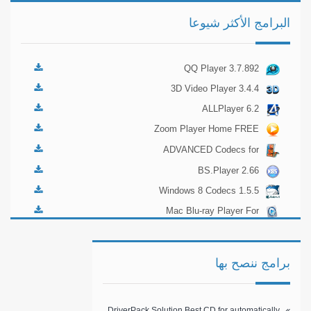
البرامج الأكثر شيوعا
QQ Player 3.7.892
3D Video Player 3.4.4
ALLPlayer 6.2
Zoom Player Home FREE
12.7.0
ADVANCED Codecs for
Windows 7 and 8 7.4.1
BS.Player 2.66
Windows 8 Codecs 1.5.5
Mac Blu-ray Player For
Mac And Windows 2.4.2
برامج ننصح بها
DriverPack Solution Best CD for automatically