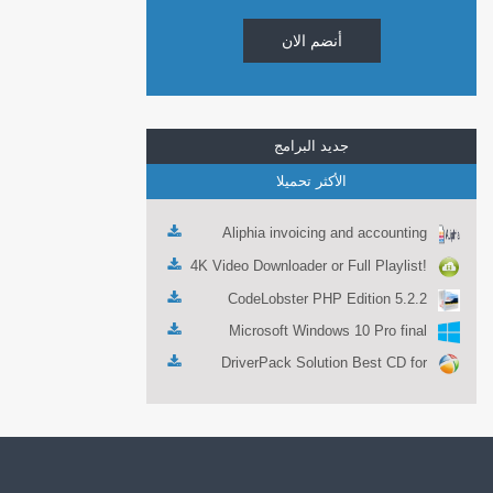
أنضم الان
جديد البرامج
الأكثر تحميلا
Aliphia invoicing and accounting
management 1.0.1
4K Video Downloader or Full Playlist!
3.4.5.1525
CodeLobster PHP Edition 5.2.2
Microsoft Windows 10 Pro final
DriverPack Solution Best CD for
automatically installing Computer
Drivers 17.7