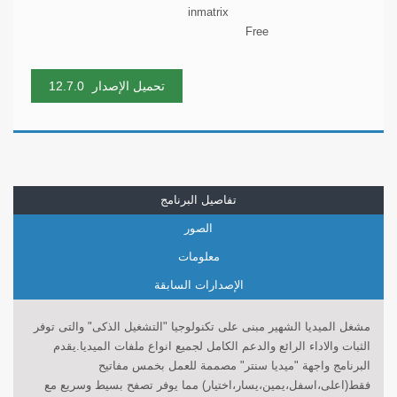
inmatrix
Free
تحميل الإصدار
12.7.0
تفاصيل البرنامج
الصور
معلومات
الإصدارات السابقة
مشغل الميديا الشهير مبنى على تكنولوجيا "التشغيل الذكى" والتى توفر
الثبات والاداء الرائع والدعم الكامل لجميع انواع ملفات الميديا.يقدم
البرنامج واجهة "ميديا سنتر" مصممة للعمل بخمس مفاتيح
فقط(اعلى،اسفل،يمين،يسار،اختيار) مما يوفر تصفح بسيط وسريع مع