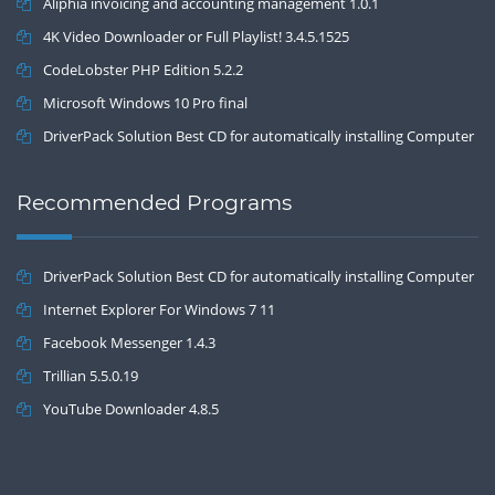
Aliphia invoicing and accounting management 1.0.1
4K Video Downloader or Full Playlist! 3.4.5.1525
CodeLobster PHP Edition 5.2.2
Microsoft Windows 10 Pro final
DriverPack Solution Best CD for automatically installing Computer
Drivers 17.7
Recommended Programs
DriverPack Solution Best CD for automatically installing Computer
Drivers 17.7
Internet Explorer For Windows 7 11
Facebook Messenger 1.4.3
Trillian 5.5.0.19
YouTube Downloader 4.8.5