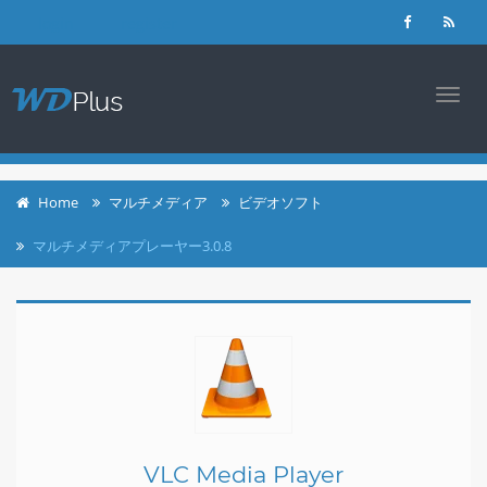
login
register
TOGG
NAVI
Home
マルチメディア
ビデオソフト
マルチメディアプレーヤー3.0.8
VLC Media Player