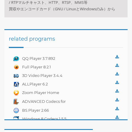
/ RTPマルチキャスト、HTTP、RTSP、MMS等
買収やエンコードカード（GNU / LinuxとWindowsのみ）から
related programs
QQ Player 3.7.892
Full Player 8.2.1
3D Video Player 3.4.4
ALLPlayer 6.2
Zoom Player Home
FREE 12.7.0
ADVANCED Codecs for
Windows 7 and 8 7.4.1
BS.Player 2.66
Windows 8 Codecs 1.5.5