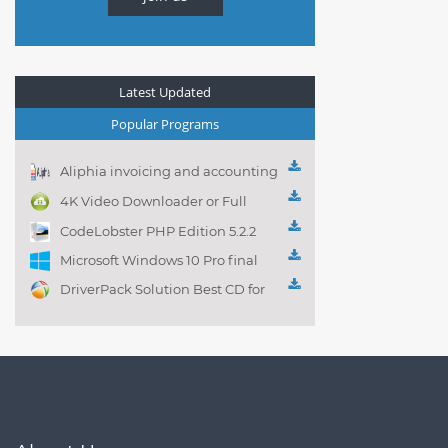
Latest Updated
Popular Programs
Aliphia invoicing and accounting
management 1.0.1
4K Video Downloader or Full
Playlist! 3.4.5.1525
CodeLobster PHP Edition 5.2.2
Microsoft Windows 10 Pro final
DriverPack Solution Best CD for
automatically installing
Computer Drivers 17.7