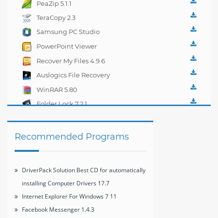
PeaZip 5.1.1
TeraCopy 2.3
Samsung PC Studio
7.2.24.9
PowerPoint Viewer
14.0.4
Recover My Files 4.9.6
Auslogics File Recovery
3.4
WinRAR 5.80
Folder Lock 7.2.1
Recommended Programs
DriverPack Solution Best CD for automatically
installing Computer Drivers 17.7
Internet Explorer For Windows 7 11
Facebook Messenger 1.4.3