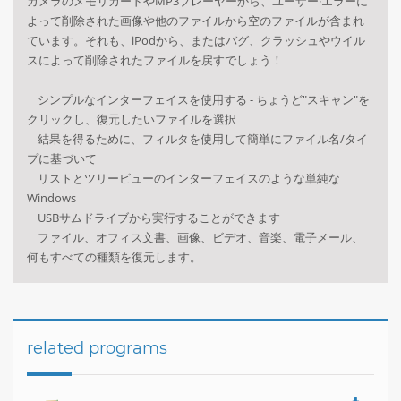
カメラのメモリ
カードや
MP3プレーヤー
から
、ユーザー·エラー
に
よって削除された
画像や
他のファイル
から空
のファイルが含まれ
ています
。
それも、
iPodから
、
または
バグ、
クラッシュや
ウイル
スによって
削除されたファイルを
戻す
でしょう！
シンプルな
インターフェイスを
使用する
- ちょうど
"
スキャン
"を
クリックし、
復元したい
ファイルを選択
結果を得るために、
フィルタを使用して
簡単に
ファイル名/
タイ
プに基づいて
リストとツリー
ビューの
インターフェイスのような
単純な
Windows
USB
サムドライブ
から実行することができます
ファイル
、
オフィス文書
、画像、
ビデオ、音楽
、電子メール、
何も
すべての種類
を復元します。
related programs