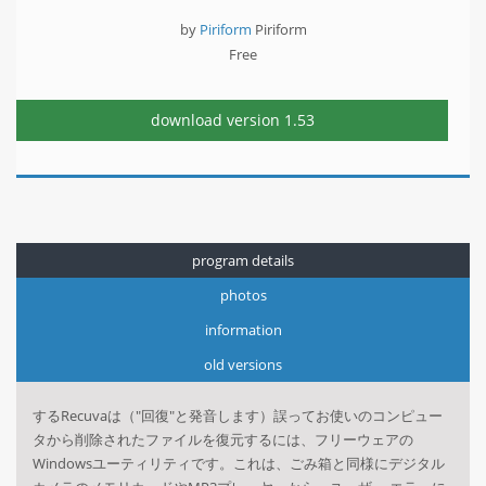
by
Piriform
Piriform
Free
download version
1.53
program details
photos
information
old versions
するRecuva
は（
"回復
"と発音します）
誤って
お使いのコンピュー
タ
から削除されたファイル
を復元するには、
フリーウェア
の
Windows
ユーティリティです。
これは、
ごみ箱
と同様に
デジタル