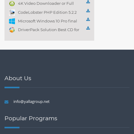
management 1.0.1
4K Video Downloader or Full
Playlist! 3.4.5.1525
CodeLobster PHP Edition 5.2.2
Microsoft Windows 10 Pro final
DriverPack Solution Best CD for
automatically installing
Computer Drivers 17.7
About Us
info@yallagroup.net
Popular Programs