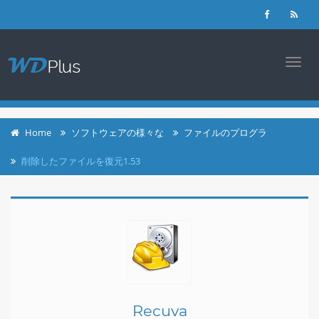
login
register
TOGG
NAVI
Home
ソフトウェアの様々な
ファイルのプログラ
削除したファイルを復元1.53
Recuva