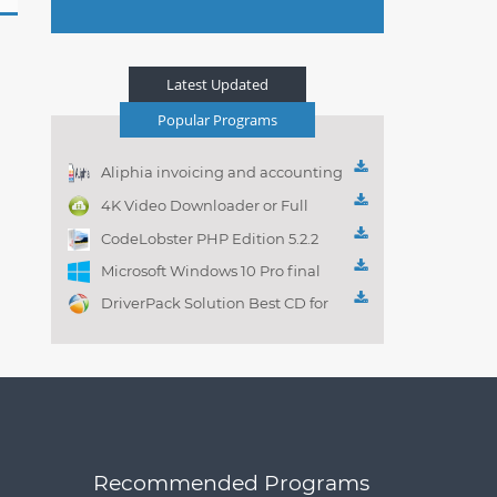
Latest Updated
Popular Programs
Aliphia invoicing and accounting
management 1.0.1
4K Video Downloader or Full
Playlist! 3.4.5.1525
CodeLobster PHP Edition 5.2.2
Microsoft Windows 10 Pro final
DriverPack Solution Best CD for
automatically installing
Computer Drivers 17.7
Recommended Programs