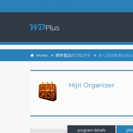
login
register
Home
携帯電話のプログラ
祈り回回教暦を知るための
Hijri Organizer
program details
pho