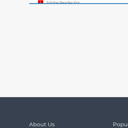
Mobile 11.00.11
Adobe Reader For
Mobile 10.6.0
About Us
Popu