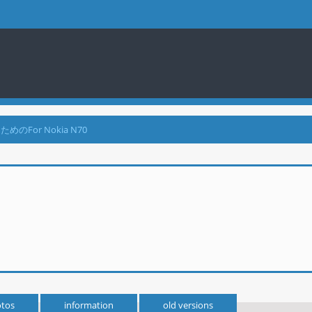
For Nokia N70
tos
information
old versions