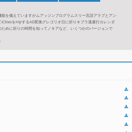
機能を備えていますがムアッジンプログラムスリー言語アラブとアン
itiesをHijrするAD変換グレゴリオ日に祈りキブラ逃避行カレンダ
のために祈りの時間を知ってノキアなど、いくつかのバージョンで
0