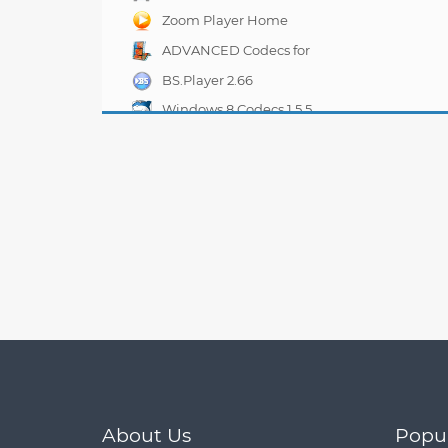
Zoom Player Home
FREE 12.7.0
ADVANCED Codecs for
Windows 7 and 8 7.4.1
BS.Player 2.66
Windows 8 Codecs 1.5.5
About Us
Popu