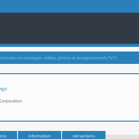
de toutes vos musiques, vidéos, photos et enregistrements TV11
er
 Corporation
tos
information
old versions