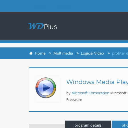
login
register
Home
Multimédia
Logiciel Vidéo
profiter 
Windows Media Play
by
Microsoft Corporation
Microsoft
Freeware
program details
pho