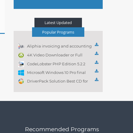
Latest Updated
Popular Programs
Aliphia invoicing and accounting
management 1.0.1
4K Video Downloader or Full
Playlist! 3.4.5.1525
CodeLobster PHP Edition 5.2.2
Microsoft Windows 10 Pro final
DriverPack Solution Best CD for
automatically installing
Computer Drivers 17.7
Recommended Programs