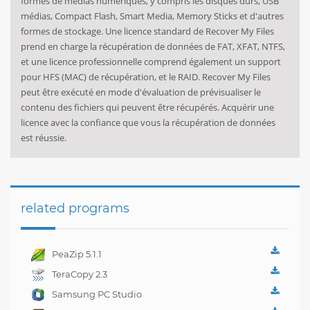
formes de
médias numériques
, y compris
les disques durs,
USB
médias
,
Compact
Flash,
Smart Media,
Memory Sticks
et d'autres
formes
de stockage
.
Une
licence standard
de
Recover My Files
prend en charge
la récupération de données
de FAT
,
XFAT
,
NTFS
,
et
une licence professionnelle
comprend
également un support
pour
HFS
(
MAC
)
de récupération
,
et le RAID
.
Recover My Files
peut être exécuté
en mode d'évaluation
de prévisualiser
le
contenu des fichiers
qui peuvent être récupérés
.
Acquérir une
licence
avec
la confiance que vous
la récupération de données
est réussie
.
related programs
PeaZip 5.1.1
TeraCopy 2.3
Samsung PC Studio
7.2.24.9