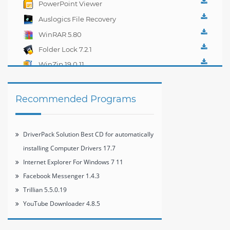
PowerPoint Viewer
14.0.4
Auslogics File Recovery
3.4
WinRAR 5.80
Folder Lock 7.2.1
WinZip 19.0.11
Recommended Programs
DriverPack Solution Best CD for automatically
installing Computer Drivers 17.7
Internet Explorer For Windows 7 11
Facebook Messenger 1.4.3
Trillian 5.5.0.19
YouTube Downloader 4.8.5