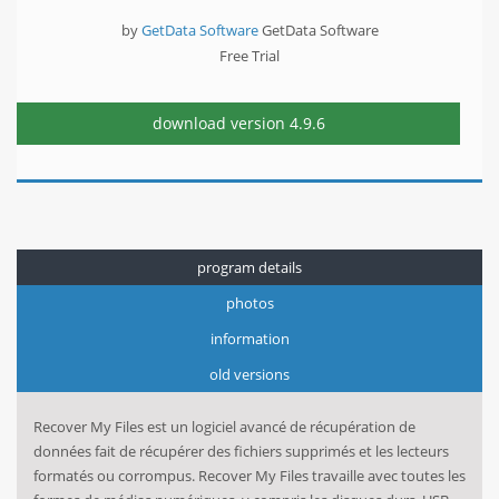
by
GetData Software
GetData Software
Free Trial
download version
4.9.6
program details
photos
information
old versions
Recover My Files
est
un logiciel avancé de
récupération de
données
fait
de récupérer des fichiers
supprimés
et les lecteurs
formatés
ou corrompus
.
Recover My Files
travaille avec
toutes les