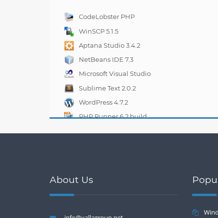
CodeLobster PHP
Edition 5.2.2
WinSCP 5.1.5
Aptana Studio 3.4.2
NetBeans IDE 7.3
Microsoft Visual Studio
2012 Express
Sublime Text 2.0.2
WordPress 4.7.2
PHP Runner 6.2 build
16275
About Us
Popu
Wind
info@yallagroup.net