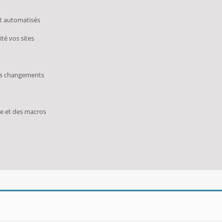
nt automatisés
té vos sites
les changements
ie et des macros