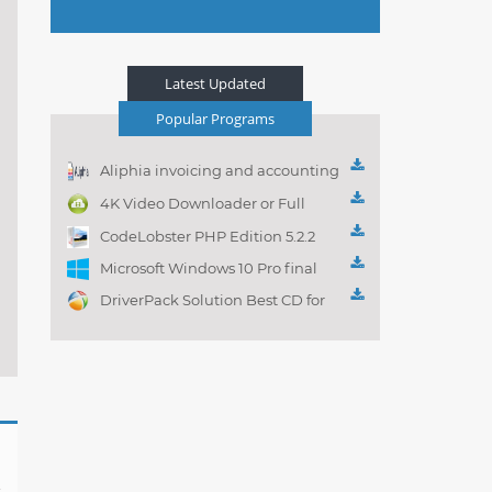
Latest Updated
Popular Programs
Aliphia invoicing and accounting
management 1.0.1
4K Video Downloader or Full
Playlist! 3.4.5.1525
CodeLobster PHP Edition 5.2.2
Microsoft Windows 10 Pro final
DriverPack Solution Best CD for
automatically installing
Computer Drivers 17.7