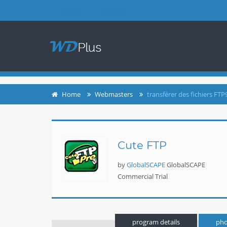
login
register
Home
Webmasters
transférer des fichiers FTP
Cute FTP
by
GlobalSCAPE
GlobalSCAPE
Commercial Trial
program details
pho