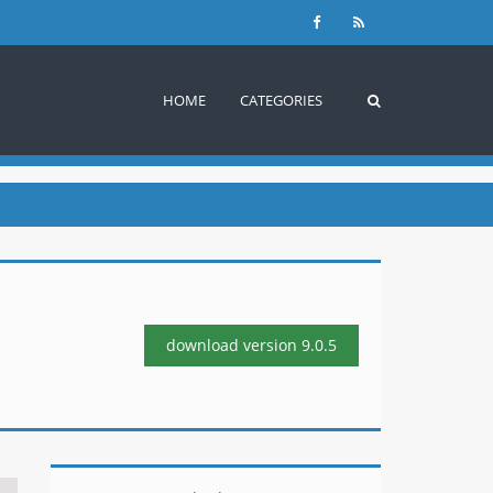
HOME
CATEGORIES
download version
9.0.5