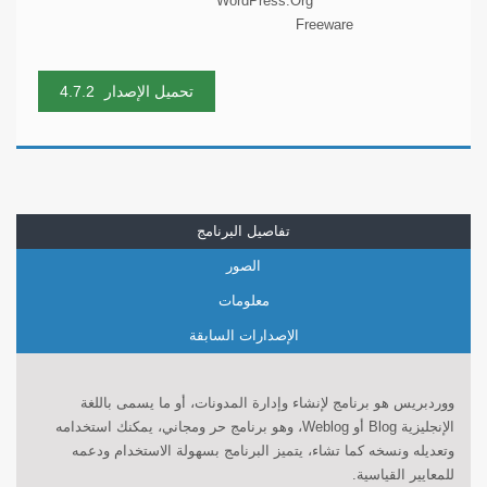
WordPress.Org
Freeware
تحميل الإصدار
4.7.2
تفاصيل البرنامج
الصور
معلومات
الإصدارات السابقة
ووردبريس هو برنامج لإنشاء وإدارة المدونات، أو ما يسمى باللغة
الإنجليزية Blog أو Weblog، وهو برنامج حر ومجاني، يمكنك استخدامه
وتعديله ونسخه كما تشاء، يتميز البرنامج بسهولة الاستخدام ودعمه
للمعايير القياسية.