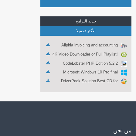
جديد البرامج
الأكثر تحميلا
Aliphia invoicing and accounting
management 1.0.1
4K Video Downloader or Full Playlist!
3.4.5.1525
CodeLobster PHP Edition 5.2.2
Microsoft Windows 10 Pro final
DriverPack Solution Best CD for
automatically installing Computer
Drivers 17.7
من نحن