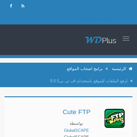
دخول
تسجيل حساب جديد
TOGGLE
NAVIGATION
الرئيسية
برامج اصحاب المواقع
لرفع الملفات للموقع باستخدام اف تى بى9.0.5
Cute FTP
بواسطة
GlobalSCAPE