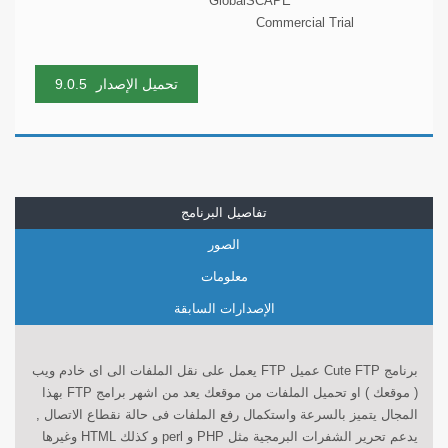
GlobalSCAPE
Commercial Trial
تحميل الإصدار
9.0.5
تفاصيل البرنامج
الصور
معلومات
الإصدارات السابقة
برنامج Cute FTP عميل FTP يعمل على نقل الملفات الى اى خادم ويب
( موقعك ) او تحميل الملفات من موقعك يعد من اشهر برامج FTP بهذا
المجال يتميز بالسرعة واستكمال رفع الملفات فى حالة نقطاع الاتصال ,
يدعم تحرير الشفرات البرمجية مثل PHP و perl و كذلك HTML وغيرها