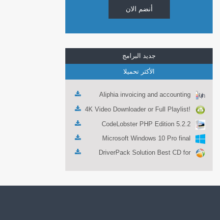
أنضم الان
جديد البرامج
الأكثر تحميلا
Aliphia invoicing and accounting
management 1.0.1
4K Video Downloader or Full Playlist!
3.4.5.1525
CodeLobster PHP Edition 5.2.2
Microsoft Windows 10 Pro final
DriverPack Solution Best CD for
automatically installing Computer
Drivers 17.7