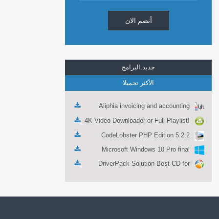
أنضم الان
جديد البرامج
الأكثر تحميلا
Aliphia invoicing and accounting
management 1.0.1
4K Video Downloader or Full Playlist!
3.4.5.1525
CodeLobster PHP Edition 5.2.2
Microsoft Windows 10 Pro final
DriverPack Solution Best CD for
automatically installing Computer
Drivers 17.7