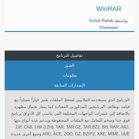
WinRAR
بواسطة
Rarlab
Rarlab
Shareware
تفاصيل البرنامج
الصور
معلومات
الإصدارات السابقة
البرنامج الذي يستخدمه الملاييين لضغط الملفات يعتبر خياراً ممتازاً مع
قيامه بوظائف البرنامجين المذكورين المعتادة كما يمتاز بجمال مظهره
بالاضافة إلى عشرات الواجهات المختلفة التي تناسب كل الأذواق برنامج
قوي جدا وضخم للتعامل مع الملفات المضغوطة ويدعم عدة أنواع منها
ZIP, CAB, LHA (LZH), TAR, TAR.GZ, TAR.BZ2, BH, RAR, ARJ,
ARC, ACE, ZOO, GZ, BZIP2, XXE, MIME, UUE وصيغ أخرى عديدة