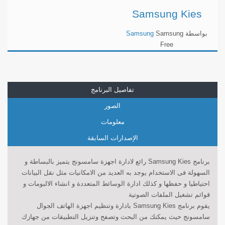
Samsung Kies
بواسطة
Samsung
Samsung
Free
تفاصيل البرنامج
الصور
معلومات
الإصدارات السابقة
برنامج Samsung Kies رائع لادارة اجهزة سامسونج يتميز بالبساطة و
السهولة فى الاستخدام يوجد به العديد من الامكانيات مثل نقل البيانات
احتياطيا و حفظها و كذلك ادارة الوسائط المتعددة و انشاء الالبومات و
قوائم تشغيل الملفات الصوتية
يقوم برنامج Samsung Kies بادارة وتنظيم اجهزة الهاتف الجوال
سامسونج حيث يمكنك من البحث وتصفح وتنزيل التطبيقات من جهازك