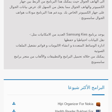
الى الهاتف الجوال حيث يمكنك هذا البرنامج من الربط بين جهاز
الكمبيوتر والهاتف الجوال مما يجعل من السهل لك عرض بيانات الجوال
على جهاز الكمبيوتر الخاص بك .ويدعم هذا البرنامج مودلات هواتف
الجوال سامسونج ·
يوجد برنامج Samsung Kies العديد من الامكانيات مثل:-
نقل البيانات احتياطيا و حفظها
ادارة الوسائط المتعددة و انشاء الالبومات و قوائم تشغيل الملفات
الصوتية
يمكنك من خلاله تحميل البرامج والتطبيقات والألعاب من متجر برامج
سامسونج
البرامج الأكثر شيوعا
Hijri Organizer For Nokia
N70
Hadith Reader Bukhari For