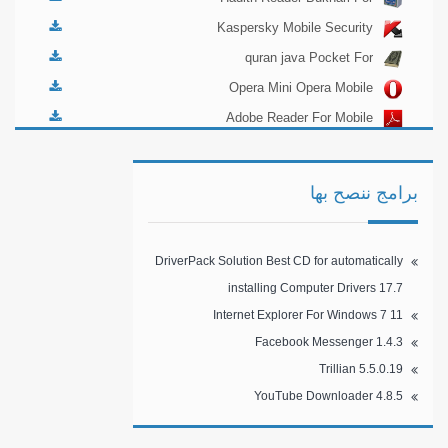
Nokia N70
Kaspersky Mobile Security
10.4.47
quran java Pocket For
Mobile
Opera Mini Opera Mobile
11.00.11
Adobe Reader For Mobile
10.6.0
برامج ننصح بها
DriverPack Solution Best CD for automatically
installing Computer Drivers 17.7
Internet Explorer For Windows 7 11
Facebook Messenger 1.4.3
Trillian 5.5.0.19
YouTube Downloader 4.8.5