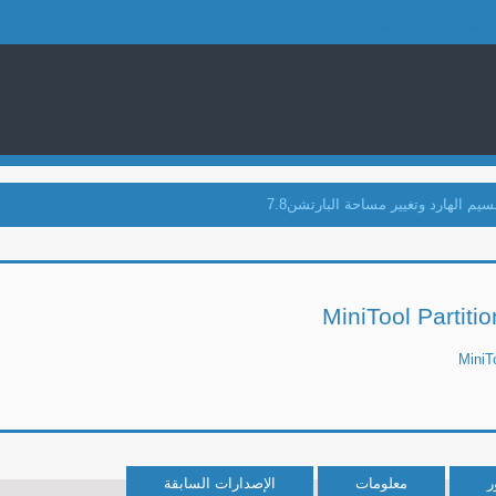
دخول
تسجيل حساب جديد
سيم الهارد وتغيير مساحة البارتشن7.8
MiniTool Partit
MiniT
ر
معلومات
الإصدارات السابقة