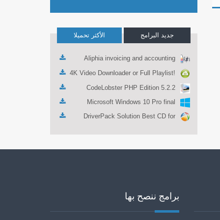
جديد البرامج
الأكثر تحميلا
Aliphia invoicing and accounting
management 1.0.1
4K Video Downloader or Full Playlist!
3.4.5.1525
CodeLobster PHP Edition 5.2.2
Microsoft Windows 10 Pro final
DriverPack Solution Best CD for
automatically installing Computer
Drivers 17.7
برامج ننصح بها