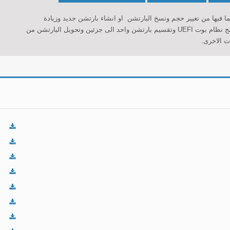
بما فيها من تغيير حجم ونسخ البارتشن او انشاء بارتشن جديد وزيادة
مساحة وتقسيم البارتشن او حذفه تماما.يدعم البرنامج نظام بوت UEFI وتقسيم بارتشن واحد الى جزئين وتحويل البارتشن من