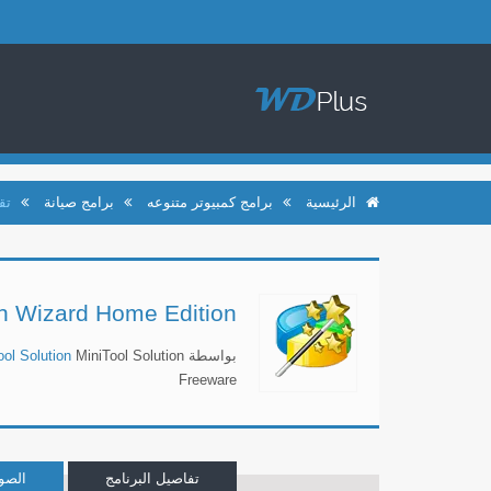
الرئيسية
برامج كمبيوتر متنوعه
برامج صيانة
تق
ion Wizard Home Edition
بواسطة
MiniTool Solution
ool Solution
Freeware
تفاصيل البرنامج
الصو