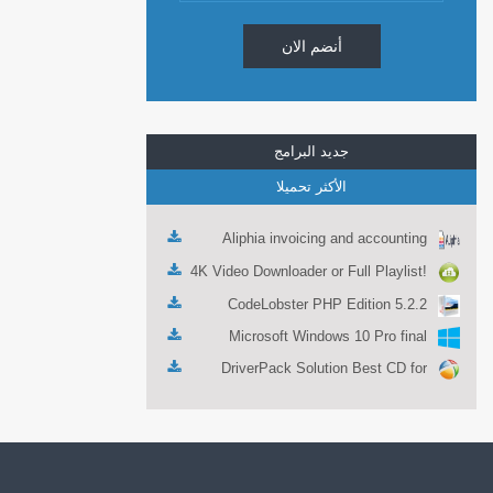
أنضم الان
جديد البرامج
الأكثر تحميلا
Aliphia invoicing and accounting
management 1.0.1
4K Video Downloader or Full Playlist!
3.4.5.1525
CodeLobster PHP Edition 5.2.2
Microsoft Windows 10 Pro final
DriverPack Solution Best CD for
automatically installing Computer
Drivers 17.7