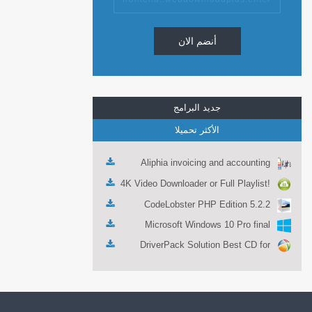
أنضم الان
جديد البرامج
الأكثر تحميلا
Aliphia invoicing and accounting
management 1.0.1
4K Video Downloader or Full Playlist!
3.4.5.1525
CodeLobster PHP Edition 5.2.2
Microsoft Windows 10 Pro final
DriverPack Solution Best CD for
automatically installing Computer
Drivers 17.7