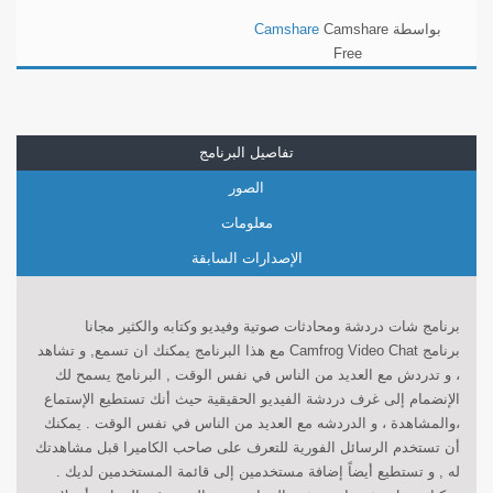
بواسطة
Camshare
Camshare
Free
تفاصيل البرنامج
الصور
معلومات
الإصدارات السابقة
برنامج شات دردشة ومحادثات صوتية وفيديو وكتابه والكثير مجانا
برنامج Camfrog Video Chat مع هذا البرنامج يمكنك ان تسمع, و تشاهد
، و تدردش مع العديد من الناس في نفس الوقت , البرنامج يسمح لك
الإنضمام إلى غرف دردشة الفيديو الحقيقية حيث أنك تستطيع الإستماع
،والمشاهدة ، و الدردشه مع العديد من الناس في نفس الوقت . يمكنك
أن تستخدم الرسائل الفورية للتعرف على صاحب الكاميرا قبل مشاهدتك
له , و تستطيع أيضاً إضافة مستخدمين إلى قائمة المستخدمين لديك .