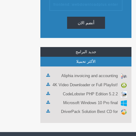
أنضم الان
جديد البرامج
الأكثر تحميلا
Aliphia invoicing and accounting
management 1.0.1
4K Video Downloader or Full Playlist!
3.4.5.1525
CodeLobster PHP Edition 5.2.2
Microsoft Windows 10 Pro final
DriverPack Solution Best CD for
automatically installing Computer
Drivers 17.7